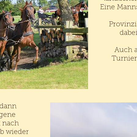
Eine Manns
Provinzi
dabei
Auch a
Turnier
 dann
igene
t nach
eb wieder