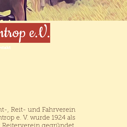
ntrop e.V.
ntakt
t-, Reit- und Fahrverein
trop e. V. wurde 1924 als
r Reiterverein gegründet.