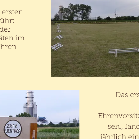
 ersten
ührt
 der
äten im
ahren.
Das ers
Ehrenvorsi
sen., fan
jährlich ein