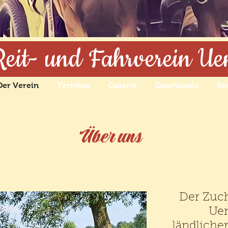
Reit- und Fahrverein Ue
Der Verein
Termine
Galerie
Downloads
Ko
Über uns
Der Zuch
Uen
ländliche